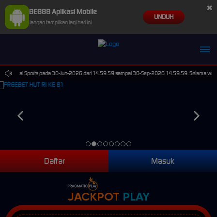
×
BEB88 Aplikasi Mobile
UNDUH
Jangan tampilkan lagi hari ini
PP Virtual Sports pada 30-Jun-2026 dari 14.59.59 sampai 30-Sep-2026 14.59.59. Selama waktu i
Daftar
Masuk
JACKPOT
PLAY