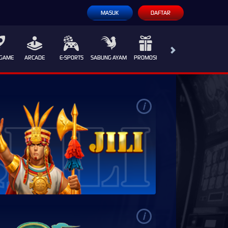
MASUK
DAFTAR
 GAME
ARCADE
E-SPORTS
SABUNG AYAM
PROMOSI
i
i