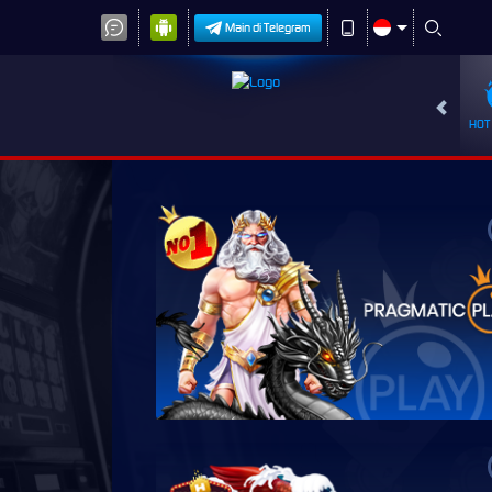
Main di Telegram
HOT