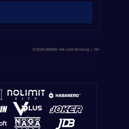
©2026 BEB88. Hak cipta dilindungi | 18+