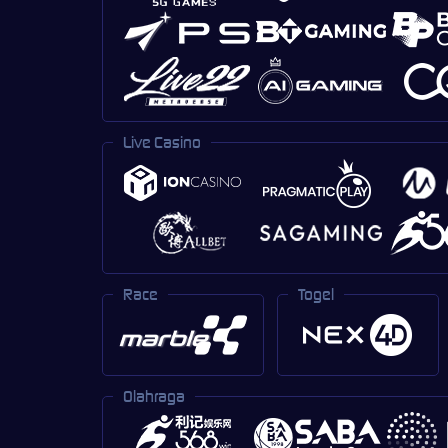
Live Casino
Race
Togel
Olahraga