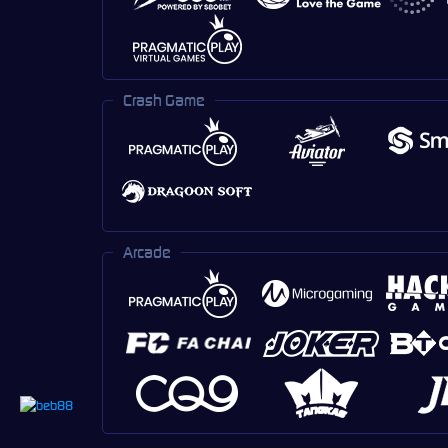
Crash Game
Arcade