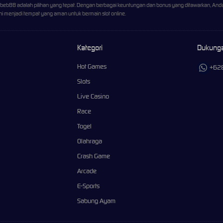
ka beb88 adalah pilihan yang tepat. Dengan berbagai keuntungan dan bonus yang ditawarkan, Anda pa
i menjadi tempat yang aman untuk bermain slot online.
Kategori
Dukung
Hot Games
+62
Slots
Live Casino
Race
Togel
Olahraga
Crash Game
Arcade
E-Sports
Sabung Ayam