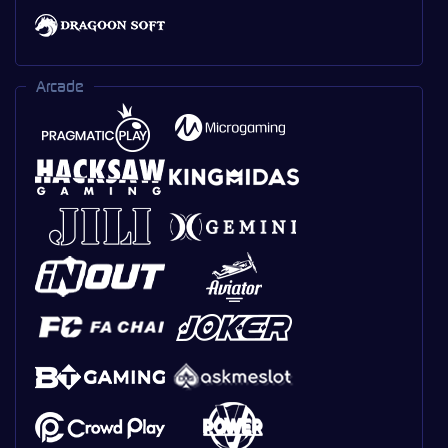
Arcade