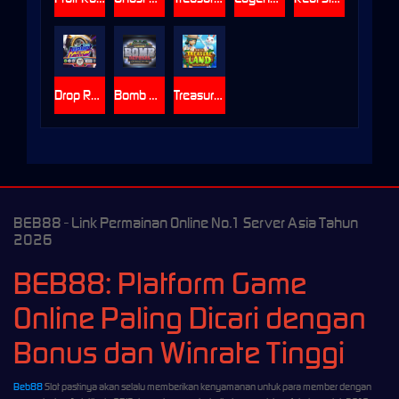
Drop Racing
Bomb Defusal
Treasure Land
BEB88 - Link Permainan Online No.1 Server Asia Tahun
2026
BEB88: Platform Game
Online Paling Dicari dengan
Bonus dan Winrate Tinggi
Beb88
Slot pastinya akan selalu memberikan kenyamanan untuk para member dengan