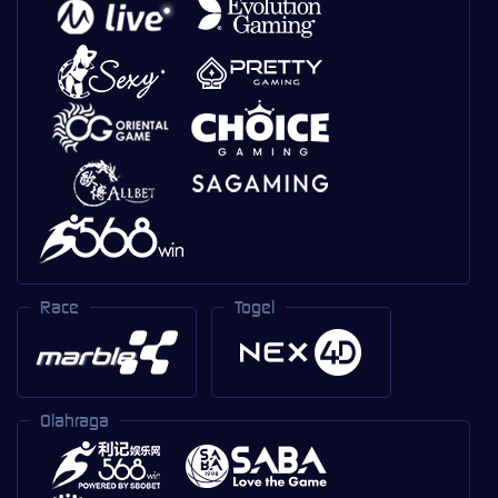
Race
Togel
Olahraga