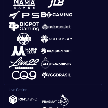
Live Casino