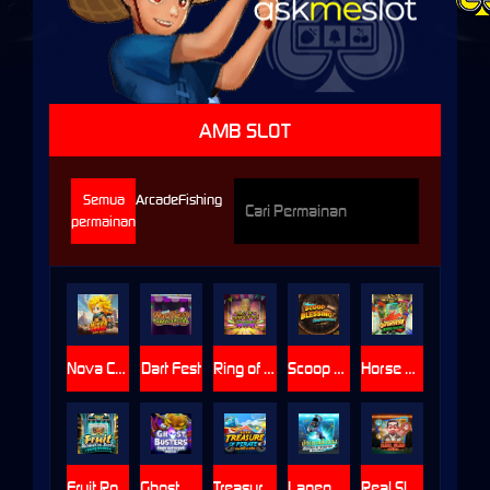
AMB SLOT
Semua
Arcade
Fishing
permainan
Nova Crash : The Legends of Power
Dart Fest
Ring of Hopeful
Scoop Blessing
Horse Racing
Fruit Roulette Slots
Ghost Busters
Treasure of Pirate
Lagend of Shooter
Real Slap