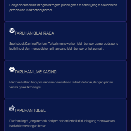
Penyedia slot online dengan beragam pilihan game menarik yang memudahkan
pemain untuk mencapai jackpot
TARUHAN OLAHRAGA
Sportsbook Gaming Platform Terbaik menawarkan lebih banyak game, odds yang
lebih tinggi, dan menyediakan pilihan yang lebih banyak untuk pemain.
TARUHAN LIVE KASINO
Platform Pilihan bagi perusahaan-perusahaan terbaik di dunia, dengan pilihan
variasi game terbanyak
TARUHAN TOGEL
Platform togel yang menarik dari perusahan terbaik di dunia yang menawarkan
hadiah kemenangan besar