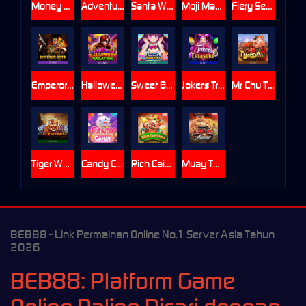
Money Mouse
Adventure Iceland
Santa Wild Drop
Moji Mania
Fiery Sevens Exclusive
Emperor Gate
Halloween Vacation
Sweet Bakery
Jokers Treasure
Mr Chu Tycoon
Tiger Warrior
Candy Candy
Rich Caishen
Muay Thai Fighter
BEB88 - Link Permainan Online No.1 Server Asia Tahun
2026
BEB88: Platform Game