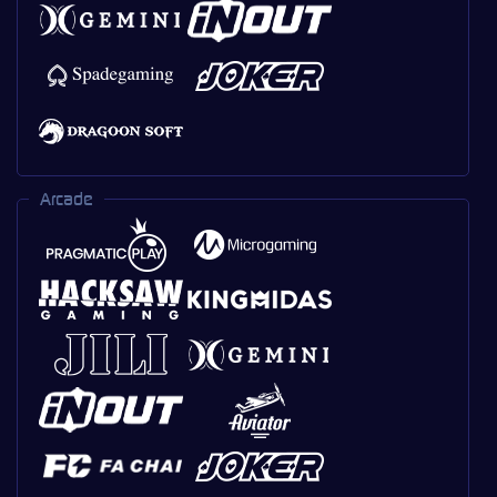
Arcade