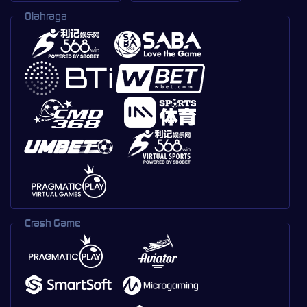
Olahraga
Crash Game