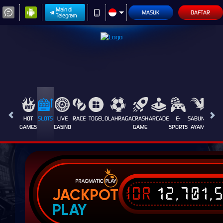
Main di
MASUK
DAFTAR
Telegram
HOT
SLOTS
LIVE
RACE
TOGEL
OLAHRAGA
CRASH
ARCADE
E-
SABUNG
PROM
GAMES
CASINO
GAME
SPORTS
AYAM
IDR
12,701,
JACKPOT
PLAY