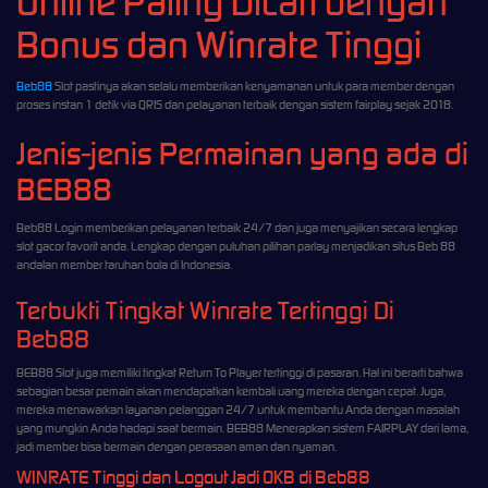
Online Paling Dicari dengan
Bonus dan Winrate Tinggi
Beb88
Slot pastinya akan selalu memberikan kenyamanan untuk para member dengan
proses instan 1 detik via QRIS dan pelayanan terbaik dengan sistem fairplay sejak 2018.
Jenis-jenis Permainan yang ada di
BEB88
Beb88 Login memberikan pelayanan terbaik 24/7 dan juga menyajikan secara lengkap
slot gacor favorit anda. Lengkap dengan puluhan pilihan parlay menjadikan situs Beb 88
andalan member taruhan bola di Indonesia.
Terbukti Tingkat Winrate Tertinggi Di
Beb88
BEB88 Slot juga memiliki tingkat Return To Player tertinggi di pasaran. Hal ini berarti bahwa
sebagian besar pemain akan mendapatkan kembali uang mereka dengan cepat. Juga,
mereka menawarkan layanan pelanggan 24/7 untuk membantu Anda dengan masalah
yang mungkin Anda hadapi saat bermain. BEB88 Menerapkan sistem FAIRPLAY dari lama,
jadi member bisa bermain dengan perasaan aman dan nyaman.
WINRATE Tinggi dan Logout Jadi OKB di Beb88